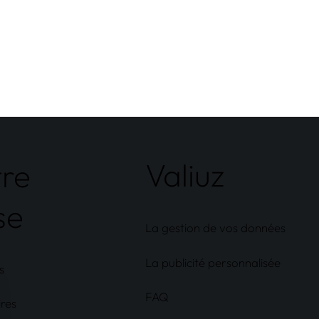
Valiuz
tre
se
La gestion de vos données
La publicité personnalisée
s
FAQ
ires