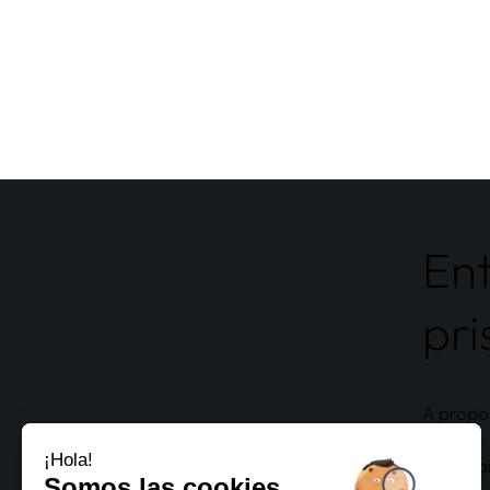
En
pri
A propo
Partena