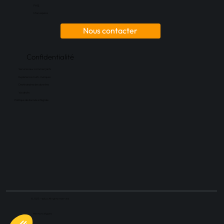
FAQ
Mon espace
Nous contacter
Confidentialité
Services aux commerçants
Expérience multi-marques
Destinataires des données
Vos droits
Politique de donnée intégrale
© 2025 - Valiuz. All rights reserved
Mentions légales