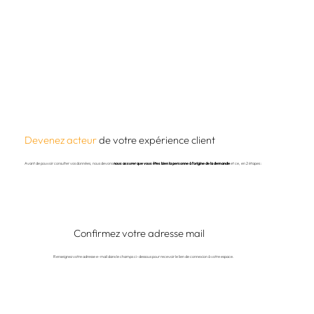
Devenez acteur
de votre expérience client
Avant de pouvoir consulter vos données, nous devons
nous assurer que vous êtes bien la personne à l’origine de la demande
et ce, en 2 étapes :
Confirmez votre adresse mail
Renseignez votre adresse e-mail dans le champs ci-dessous pour recevoir le lien de connexion à votre espace.