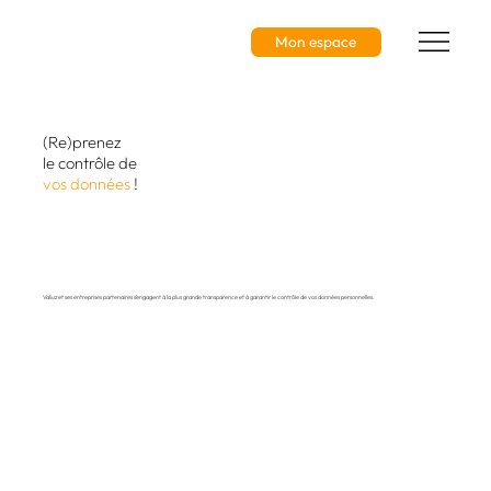
Mon espace
(Re)prenez
le contrôle de
vos données
!
Valiuz et ses entreprises partenaires s’engagent à la plus grande transparence et à garantir le contrôle de vos données personnelles.
Mon espace