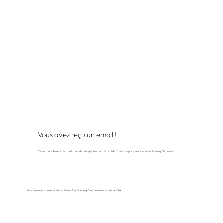
Vous avez reçu un email !
Cliquez dans l’e-mail reçu de la part de
hello@valiuz.com
et accédez à votre espace en cliquant sur le lien qu’il contient.
Pour des raisons de sécurité, ce lien ne fonctionne qu’une seule fois et pendant 24h.